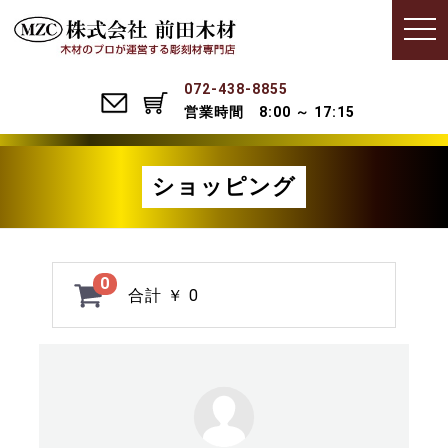
Menu
t
o
g
g
l
072-438-8855
e
営業時間 8:00 ～ 17:15
n
a
v
i
g
ショッピング
a
t
i
o
n
0
合計
￥ 0