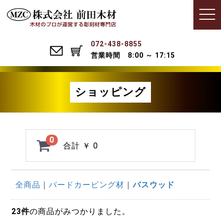
Menu
t
o
g
g
l
072-438-8855
e
営業時間 8:00 ～ 17:15
n
a
v
i
g
ショッピング
a
t
i
o
n
0
合計
￥ 0
全商品
バードカービング材
バスウッド
23
件
の商品がみつかりました。