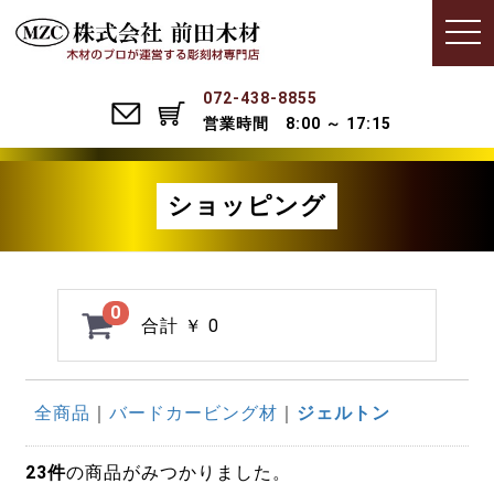
Menu
t
o
g
g
l
072-438-8855
e
営業時間 8:00 ～ 17:15
n
a
v
i
g
ショッピング
a
t
i
o
n
0
合計
￥ 0
全商品
バードカービング材
ジェルトン
23
件
の商品がみつかりました。