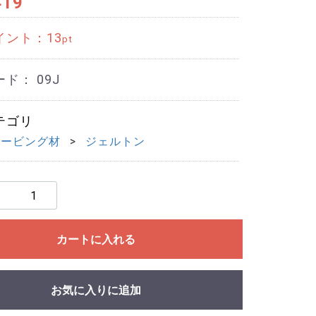
419
イント：
13
pt
ード：
09J
テゴリ
カービング材
ジェルトン
カートに入れる
お気に入りに追加