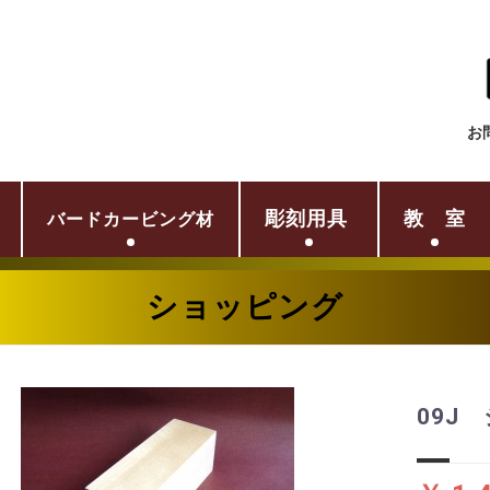
お
彫刻用具
教 室
バードカービング材
ショッピング
09J 