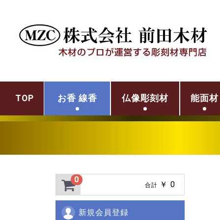
TOP
お香 線香
仏像彫刻材
能面材
0
￥ 0
合計
新規会員登録