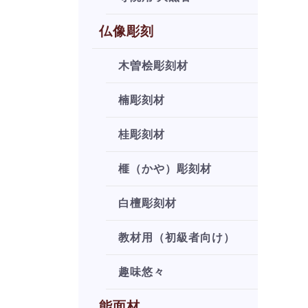
仏像彫刻
木曽桧彫刻材
楠彫刻材
桂彫刻材
榧（かや）彫刻材
白檀彫刻材
教材用（初級者向け）
趣味悠々
能面材