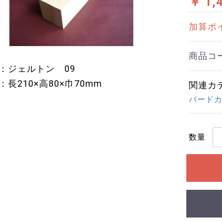
￥ 1,
加算ポ
商品コ
：ジェルトン 09
長210×高80×巾70mm
関連カ
バード
数量