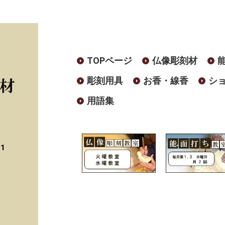
TOPページ
仏像彫刻材
彫刻用具
お香・線香
シ
用語集
41