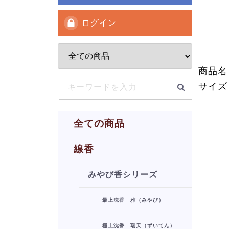
ログイン
商品名
サイズ：
全ての商品
線香
みやび香シリーズ
最上沈香 雅（みやび）
極上沈香 瑞天（ずいてん）