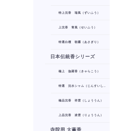
特上沈香 瑞風（ずいふう）
上沈香 青風（せいふう）
特選白檀 朝霧（あさぎり）
日本伝統香シリーズ
極上 伽羅香（きゃらこう）
特選 沈水シャム（じんすいしゃむ）
極品沈香 祥雲（しょううん）
上品沈香 凌雲（りょううん）
寺院用 大薫香