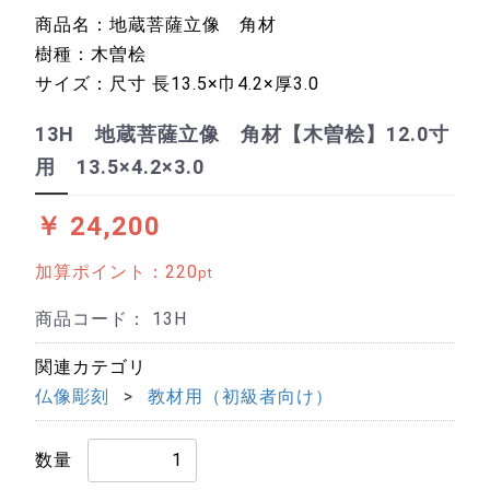
商品名：地蔵菩薩立像 角材
樹種：木曽桧
サイズ：尺寸 長13.5×巾4.2×厚3.0
13H 地蔵菩薩立像 角材【木曽桧】12.0寸
用 13.5×4.2×3.0
￥ 24,200
加算ポイント：
220
pt
商品コード：
13H
関連カテゴリ
仏像彫刻
教材用（初級者向け）
数量