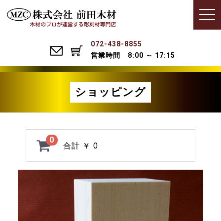
Menu
t
o
g
g
l
072-438-8855
e
営業時間 8:00 ～ 17:15
n
a
v
i
g
ショッピング
a
t
i
o
n
0
合計
￥ 0