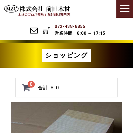
Menu
t
o
g
g
l
072-438-8855
e
営業時間 8:00 ～ 17:15
n
a
v
i
g
ショッピング
a
t
i
o
n
0
合計
￥ 0