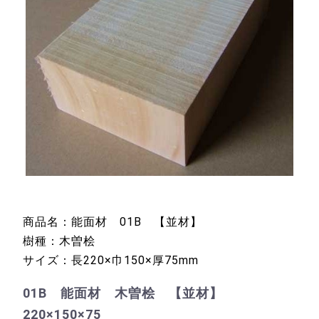
商品名：能面材 01B 【並材】
樹種：木曽桧
サイズ：長220×巾150×厚75mm
01B 能面材 木曽桧 【並材】
220×150×75