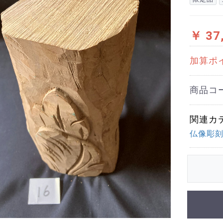
￥ 37
加算ポ
商品コ
関連カ
仏像彫