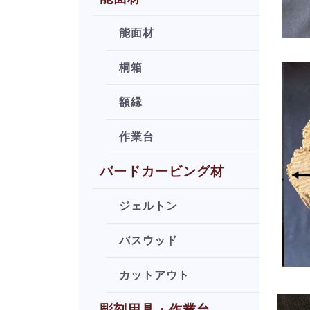
能面材
桐箱
額縁
作業台
バードカービング材
ジェルトン
バスウッド
カットアウト
彫刻用具・作業台