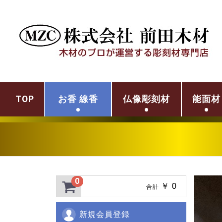
TOP
お香 線香
仏像彫刻材
能面材
0
￥ 0
合計
新規会員登録