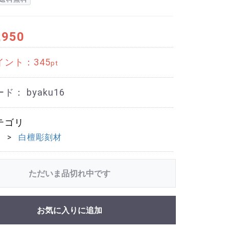
,950
イント：
345
pt
ード：
byaku16
テゴリ
刻
白檀彫刻材
ただいま品切れ中です
お気に入りに追加