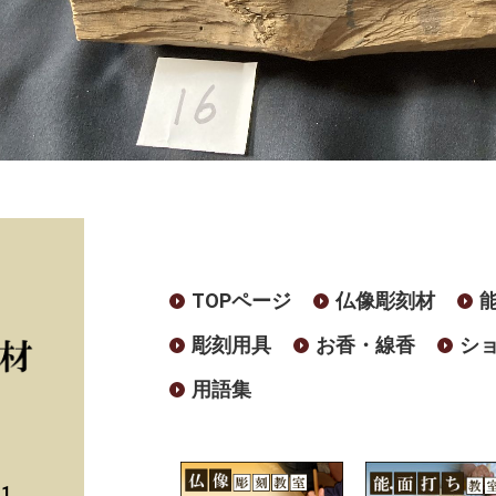
TOPページ
仏像彫刻材
彫刻用具
お香・線香
シ
用語集
41