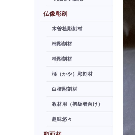
仏像彫刻
木曽桧彫刻材
楠彫刻材
桂彫刻材
榧（かや）彫刻材
白檀彫刻材
教材用（初級者向け）
趣味悠々
能面材