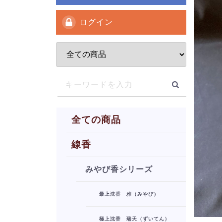
ログイン
全ての商品
線香
みやび香シリーズ
最上沈香 雅（みやび）
極上沈香 瑞天（ずいてん）