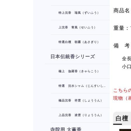
商品名
特上沈香 瑞風（ずいふう）
重量：1
上沈香 青風（せいふう）
特選白檀 朝霧（あさぎり）
備 考
日本伝統香シリーズ
全
小
極上 伽羅香（きゃらこう）
約
特選 沈水シャム（じんすいしゃむ）
こちら
現物（
極品沈香 祥雲（しょううん）
上品沈香 凌雲（りょううん）
白檀 
寺院用 大薫香