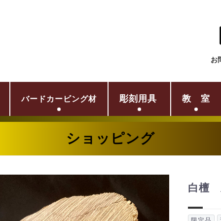
お
彫刻用具
教 室
バードカービング材
ショッピング
白檀 彫
限定品