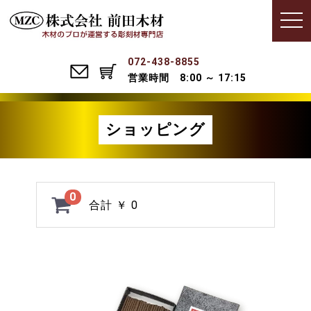
Menu
t
o
g
g
l
072-438-8855
e
営業時間 8:00 ～ 17:15
n
a
v
i
g
ショッピング
a
t
i
o
n
0
合計
￥ 0