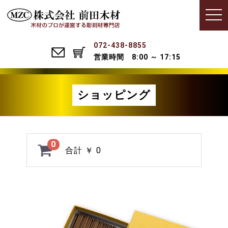
Menu
t
o
g
g
l
072-438-8855
e
営業時間 8:00 ～ 17:15
n
a
v
i
g
ショッピング
a
t
i
o
n
0
合計
￥ 0