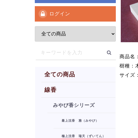
ログイン
商品名
樹種：
全ての商品
サイズ：
線香
みやび香シリーズ
最上沈香 雅（みやび）
極上沈香 瑞天（ずいてん）