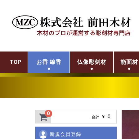
TOP
お香 線香
仏像彫刻材
能面材
0
￥ 0
合計
新規会員登録