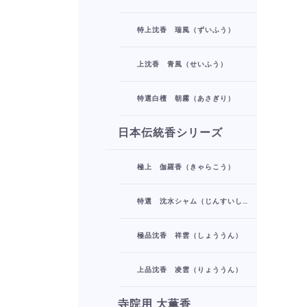
特上沈香 瑞風（ずいふう）
上沈香 青風（せいふう）
特選白檀 朝霧（あさぎり）
日本伝統香シリーズ
極上 伽羅香（きゃらこう）
特選 沈水シャム（じんすいしゃむ）
極品沈香 祥雲（しょううん）
上品沈香 凌雲（りょううん）
寺院用 大薫香