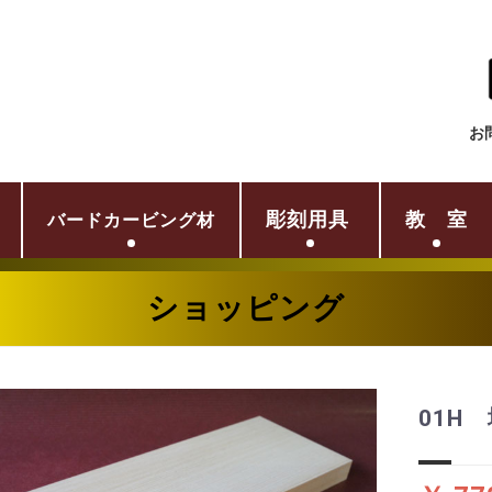
お
彫刻用具
教 室
バードカービング材
ショッピング
01H 