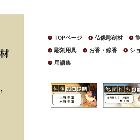
TOPページ
仏像彫刻材
彫刻用具
お香・線香
シ
用語集
41