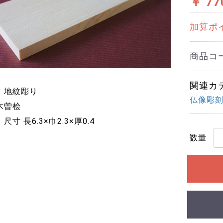
￥ 77
加算ポ
商品コ
関連カ
：地紋彫り
仏像彫
木曽桧
尺寸 長6.3×巾2.3×厚0.4
数量