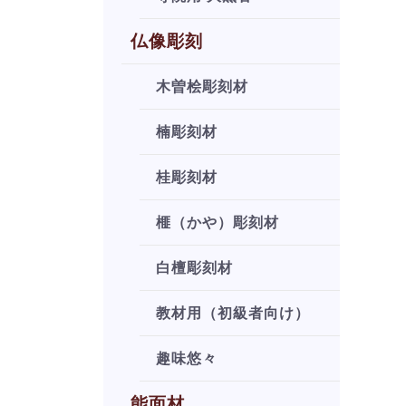
仏像彫刻
木曽桧彫刻材
楠彫刻材
桂彫刻材
榧（かや）彫刻材
白檀彫刻材
教材用（初級者向け）
趣味悠々
能面材