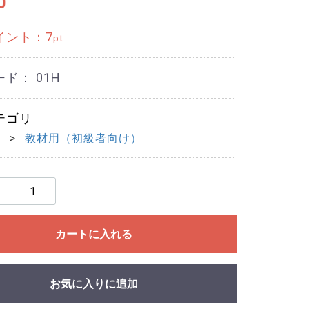
0
イント：
7
pt
ード：
01H
テゴリ
刻
教材用（初級者向け）
カートに入れる
お気に入りに追加