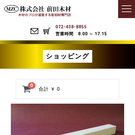
Menu
t
o
g
g
l
072-438-8855
e
営業時間 8:00 ～ 17:15
n
a
v
i
g
ショッピング
a
t
i
o
n
0
合計
￥ 0