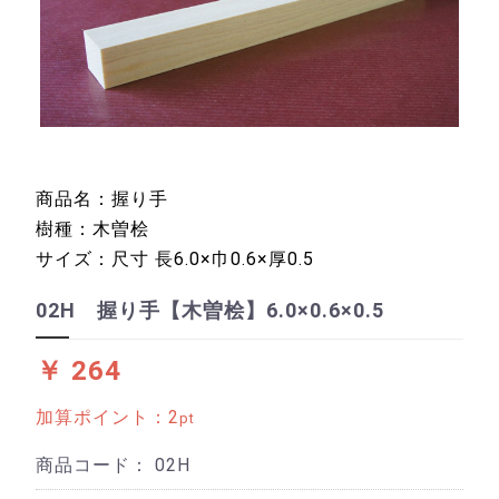
商品名：握り手
樹種：木曽桧
サイズ：尺寸 長6.0×巾0.6×厚0.5
02H 握り手【木曽桧】6.0×0.6×0.5
￥ 264
加算ポイント：
2
pt
商品コード：
02H