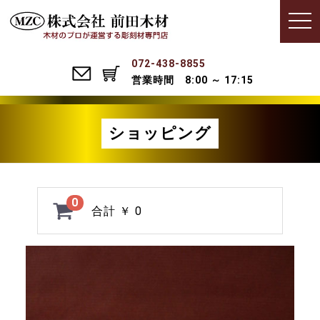
Menu
t
o
g
g
l
072-438-8855
e
営業時間 8:00 ～ 17:15
n
a
v
i
g
ショッピング
a
t
i
o
n
0
合計
￥ 0