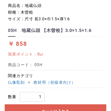
商品名：地蔵仏頭
樹種：木曽桧
サイズ：尺寸 長3.0×巾1.5×厚1.6
05H 地蔵仏頭 【木曽桧】3.0×1.5×1.6
￥ 858
加算ポイント：
8
pt
商品コード：
05H
関連カテゴリ
仏像彫刻
教材用（初級者向け）
数量