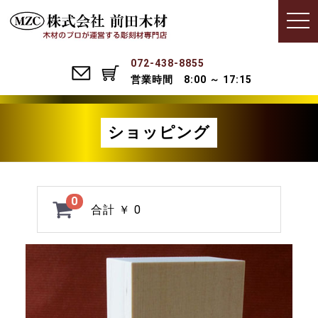
Menu
t
o
g
g
l
072-438-8855
e
営業時間 8:00 ～ 17:15
n
a
v
i
g
ショッピング
a
t
i
o
n
0
合計
￥ 0