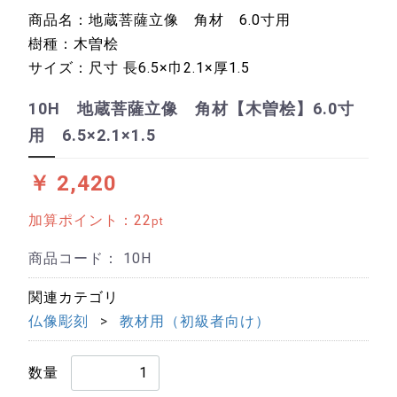
商品名：地蔵菩薩立像 角材 6.0寸用
樹種：木曽桧
サイズ：尺寸 長6.5×巾2.1×厚1.5
10H 地蔵菩薩立像 角材【木曽桧】6.0寸
用 6.5×2.1×1.5
￥ 2,420
加算ポイント：
22
pt
商品コード：
10H
関連カテゴリ
仏像彫刻
教材用（初級者向け）
数量