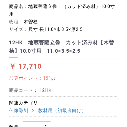
商品名：地蔵菩薩立像 （カット済み材）10.0寸
用
樹種：木曽桧
サイズ：尺寸 長11.0×巾3.5×厚2.5
12HK 地蔵菩薩立像 カット済み材【木曽
桧】10.0寸用 11.0×3.5×2.5
￥ 17,710
加算ポイント：
161
pt
商品コード：
12HK
関連カテゴリ
仏像彫刻
教材用（初級者向け）
数量