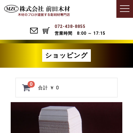
Menu
t
o
g
g
l
072-438-8855
e
営業時間 8:00 ～ 17:15
n
a
v
i
g
ショッピング
a
t
i
o
n
0
合計
￥ 0