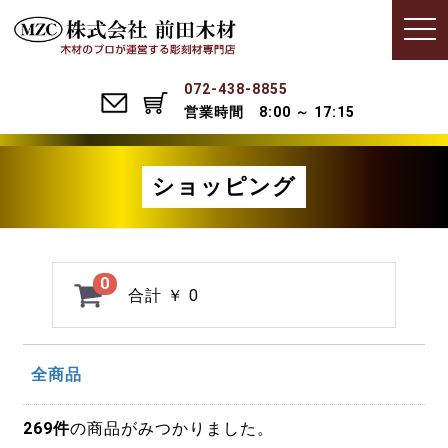
Menu
t
o
g
g
l
072-438-8855
e
営業時間 8:00 ～ 17:15
n
a
v
i
g
ショッピング
a
t
i
o
n
0
合計
￥ 0
全商品
269
件
の商品がみつかりました。